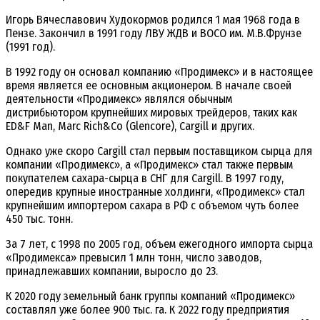
Игорь Вячеславович Худокормов родился 1 мая 1968 года в
Пензе. Закончил в 1991 году ЛВУ ЖДВ и ВОСО им. М.В.Фрунзе
(1991 год).
В 1992 году он основал компанию «Продимекс» и в настоящее
время является ее основным акционером. В начале своей
деятельности «Продимекс» являлся обычным
дистрибьютором крупнейших мировых трейдеров, таких как
ED&F Man, Marc Rich&Co (Glencore), Cargill и других.
Однако уже скоро Cargill стал первым поставщиком сырца для
компании «Продимекс», а «Продимекс» стал также первым
покупателем сахара-сырца в СНГ для Cargill. В 1997 году,
опередив крупные иностранные холдинги, «Продимекс» стал
крупнейшим импортером сахара в РФ с объемом чуть более
450 тыс. тонн.
За 7 лет, с 1998 по 2005 год, объем ежегодного импорта сырца
«Продимекса» превысил 1 млн тонн, число заводов,
принадлежавших компании, выросло до 23.
К 2020 году земельный банк группы компаний «Продимекс»
составлял уже более 900 тыс. га. К 2022 году предприятия