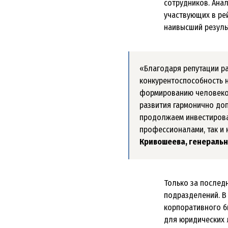
сотрудников. Ана
участвующих в ре
наивысший резуль
«Благодаря репутации р
конкурентоспособность н
формированию человекоц
развития гармонично доп
продолжаем инвестирова
профессионалами, так и
Кривошеева, генеральн
Только за послед
подразделений. В
корпоративного б
для юридических 