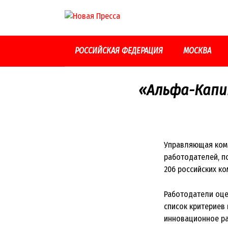
Перейти
к
контенту
РОССИЙСКАЯ ФЕДЕРАЦИЯ
МОСКВА
«Альфа-Капи
Управляющая комп
работодателей, п
206 российских ко
Работодатели оце
список критериев
инновационное ра