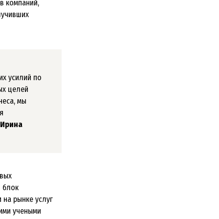
в компаний,
лучивших
их усилий по
ых целей
неса, мы
я
 Ирина
овых
 блок
 на рынке услуг
кими учеными