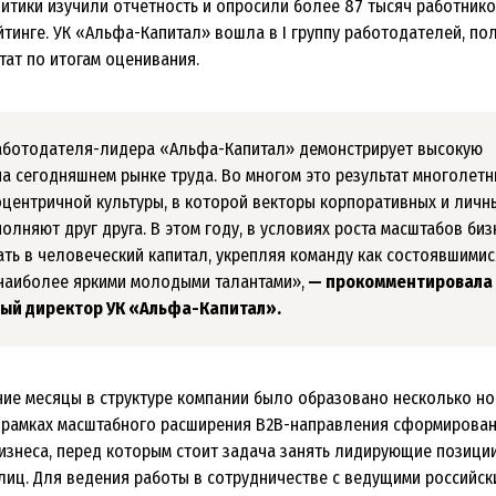
литики изучили отчетность и опросили более 87 тысяч работнико
йтинге. УК «Альфа-Капитал» вошла в I группу работодателей, по
тат по итогам оценивания.
аботодателя-лидера «Альфа-Капитал» демонстрирует высокую
а сегодняшнем рынке труда. Во многом это результат многолетн
ентричной культуры, в которой векторы корпоративных и личн
олняют друг друга. В этом году, в условиях роста масштабов биз
ть в человеческий капитал, укрепляя команду как состоявшимис
 наиболее яркими молодыми талантами»,
— прокомментировала
ый директор УК «Альфа-Капитал».
ние месяцы в структуре компании было образовано несколько н
 рамках масштабного расширения B2B-направления сформирован
изнеса, перед которым стоит задача занять лидирующие позиции
лиц. Для ведения работы в сотрудничестве с ведущими российс