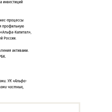
а инвестиций
знес-процессы
ая профильную
 «Альфа-Капитал»,
й России.
вления активами.
РБК.
ами. УК «Альфа-
вами частных,