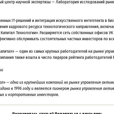
ый центр научной экспертизы — Лаборатория исследований рынк
енных IT-решений и интеграция искусственного интеллекта в би
ения кадрового ресурса технологического направления, включ
Капитал Технологии». Расширяется сеть собственных офисов УК
ктивно обслуживать состоятельных частных инвесторов по все
апитал» — один из самых крупных работодателей на рынке упра
омпания также вошла в число лидеров рейтинга работодателей 
ии
л» — одна из крупнейших компаний на рынке управления актив
здана в 1996 году и является пионером рынка управления акти
ых и корпоративных инвесторов.
Понравилась статья? Поделиться с друзьями: