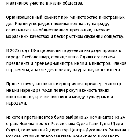
и активное участие в жизни общества.
Организационный комитет при Министерстве иностранных
дел Индии утверждает номинантов на эту награду,
основываясь на общественном признании, высоких
моральных качествах и бескорыстном служении обществу.
В 2025 году 18-я церемония вручения награды прошла в
городе Бхубанешвар, столице штата Одиша с участием
президента и премьер-министра Индии, министров, членов
парламента, а также деятелей культуры, науки и бизнеса.
Приветствуя участников мероприятия, премьер-министр
Индии Нарендра Моди подчеркнул важность таких
инициатив в укреплении связей между культурами и
народами.
Из сотен претендентов было выбрано 27 номинантов из 24
стран. Номинантом от России стала Судха Рани Гупта (Диди
Судха), генеральный директор Центра Духовного Развития в
Москве, старший преподаватель Всемирного Духовного