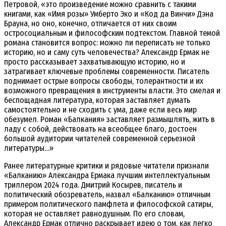
Петровой, «это произведение можно сравнить с такими
книгами, как «Имя розы» Умберто Эко и «Код да Винчи» Дэна
Брауна, но оно, конечно, отличается от них своим
остросоциальным и философским подтекстом. Главной темой
романа становится вопрос: можно ли переписать не только
историю, но и саму суть человечества? Александр Ермак не
просто рассказывает захватывающую историю, но и
затрагивает ключевые проблемы современности. Писатель
поднимает острые вопросы свободы, толерантности и их
возможного превращения в инструменты власти. Это смелая и
беспощадная литература, которая заставляет думать
самостоятельно и не сходить с ума, даже если весь мир
обезумел. Роман «Балкания» заставляет размышлять, жить в
ладу с собой, действовать на всеобщее благо, достоен
большой аудитории читателей современной серьезной
литературы…»
Ранее литературные критики и рядовые читатели признали
«Балканию» Александра Ермака лучшим интеллектуальным
триллером 2024 года. Дмитрий Косырев, писатель и
политический обозреватель, назвал «Балканию» отличным
примером политического памфлета и философской сатиры,
которая не оставляет равнодушным. По его словам,
Александр Ермак отлично раскрывает идею о том, как легко