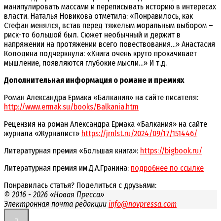
манипулировать массами и переписывать историю в интересах
власти. Наталья Новикова отметила: «Понравилось, как
Стефан менялся, встав перед тяжелым моральным выбором –
риск-то большой был. Сюжет необычный и держит в
напряжении на протяжении всего повествования…» Анастасия
Колодина подчеркнула: «Книга очень круто прокачивает
мышление, появляются глубокие мысли…» И т.д.
Дополнительная информация о романе и премиях
Роман Александра Ермака «Балкания» на сайте писателя:
http://www.ermak.su/books/Balkania.htm
Рецензия на роман Александра Ермака «Балкания» на сайте
журнала «Журналист»
https://jrnlst.ru/2024/09/17/151446/
Литературная премия «Большая книга»:
https://bigbook.ru/
Литературная премия им.Д.А.Гранина:
подробнее по ссылке
Понравилась статья? Поделиться с друзьями:
© 2016 - 2026 «Новая Пресса»
Электронная почта редакции
info@novpressa.com