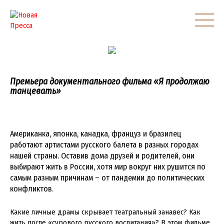
Перейти
к
контенту
Премьера документального фильма «Я продолжаю
танцевать»
Американка, японка, канадка, француз и бразилец
работают артистами русского балета в разных городах
нашей страны. Оставив дома друзей и родителей, они
выбирают жить в России, хотя мир вокруг них рушится по
самым разным причинам – от пандемии до политических
конфликтов.
Какие личные драмы скрывает театральный занавес? Как
жить после «сурового русского воспитания»? В этом фильме