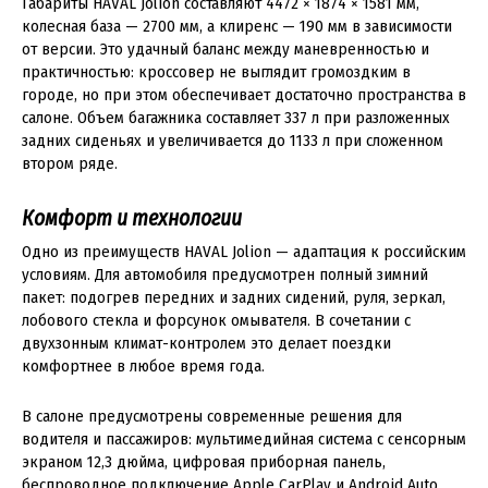
Габариты HAVAL Jolion составляют 4472 × 1874 × 1581 мм,
колесная база — 2700 мм, а клиренс — 190 мм в зависимости
от версии. Это удачный баланс между маневренностью и
практичностью: кроссовер не выглядит громоздким в
городе, но при этом обеспечивает достаточно пространства в
салоне. Объем багажника составляет 337 л при разложенных
задних сиденьях и увеличивается до 1133 л при сложенном
втором ряде.
Комфорт и технологии
Одно из преимуществ HAVAL Jolion — адаптация к российским
условиям. Для автомобиля предусмотрен полный зимний
пакет: подогрев передних и задних сидений, руля, зеркал,
лобового стекла и форсунок омывателя. В сочетании с
двухзонным климат-контролем это делает поездки
комфортнее в любое время года.
В салоне предусмотрены современные решения для
водителя и пассажиров: мультимедийная система с сенсорным
экраном 12,3 дюйма, цифровая приборная панель,
беспроводное подключение Apple CarPlay и Android Auto,