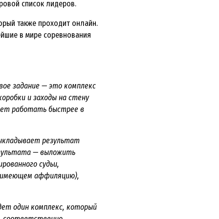
ровой список лидеров.
орый также проходит онлайн.
ейшие в мире соревнования
вое задание — это комплекс
коробки и заходы на стену
жет работать быстрее в
выкладывает результат
результата — выложить
рованного судьи,
 (имеющем аффиляцию),
дет один комплекс, который
п, соответственно,