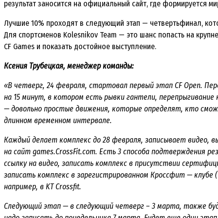
результат заносится на официальный сайт, где формируется ми
Лучшие 10% проходят в следующий этап — четвертьфинал, кот
Для спортсменов Kolesnikov Team — это шанс попасть на крупн
CF Games и показать достойное выступление.
Ксения Трубецкая, менеджер команды:
«В четверг, 24 февраля, стартовал первый этап CF Open. Пер
на 15 минут, в котором есть рывки гантели, перепрыгивание 
— довольно простые движения, которые определят, кто смо
длинном временном интервале.
Каждый делает комплекс до 28 февраля, записывает видео, 
на сайт games.CrossFit.com. Есть 3 способа подтверждения 
ссылку на видео, записать комплекс в присутствии сертифици
записать комплекс в зарегистрированном Кроссфит — клубе
например, в KT Crossfit.
Следующий этап — в следующий четверг – 3 марта, также бу
надо записать до понедельника 7 марта. Будет еще один эта