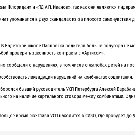
а Флоридан» и «ТД А.П. Иванов», так как они являются лидерам
нат упоминался в двух скандалах из-за плохого самочувствия 
й. В Кадетской школе Павловска родители больше полугода не м
бой проверить законность контракта с «Артисом».
тно сообщали о нарушениях, в том числе о жалобах детей на по
особствовать ликвидации нарушений на комбинатах соцпитания.
 боролся бывший руководитель УСП Петербурга Алексей Барабан
ного на наличие картельного сговора между комбинатами. Одна
оящее время экс-глава УСП находится в СИЗО, где пробудет до 9